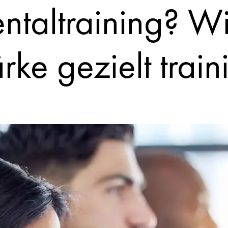
ntaltraining? W
rke gezielt train